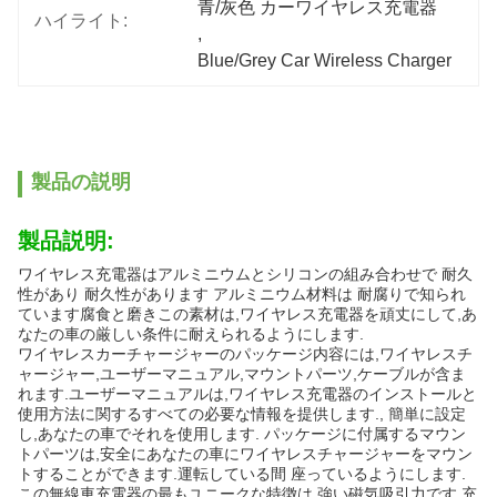
青/灰色 カーワイヤレス充電器
ハイライト:
, 
Blue/Grey Car Wireless Charger
製品の説明
製品説明:
ワイヤレス充電器はアルミニウムとシリコンの組み合わせで 耐久
性があり 耐久性があります アルミニウム材料は 耐腐りで知られ
ています腐食と磨きこの素材は,ワイヤレス充電器を頑丈にして,あ
なたの車の厳しい条件に耐えられるようにします.
ワイヤレスカーチャージャーのパッケージ内容には,ワイヤレスチ
ャージャー,ユーザーマニュアル,マウントパーツ,ケーブルが含ま
れます.ユーザーマニュアルは,ワイヤレス充電器のインストールと
使用方法に関するすべての必要な情報を提供します., 簡単に設定
し,あなたの車でそれを使用します. パッケージに付属するマウン
トパーツは,安全にあなたの車にワイヤレスチャージャーをマウン
トすることができます.運転している間 座っているようにします.
この無線車充電器の最もユニークな特徴は 強い磁気吸引力です 充