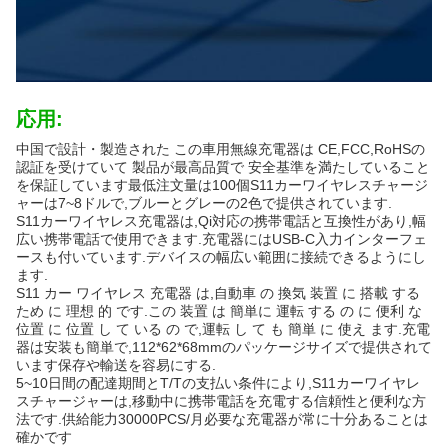
応用:
中国で設計・製造された この車用無線充電器は CE,FCC,RoHSの
認証を受けていて 製品が最高品質で 安全基準を満たしていること
を保証しています最低注文量は100個S11カーワイヤレスチャージ
ャーは7~8ドルで,ブルーとグレーの2色で提供されています.
S11カーワイヤレス充電器は,Qi対応の携帯電話と互換性があり,幅
広い携帯電話で使用できます.充電器にはUSB-C入力インターフェ
ースも付いています.デバイスの幅広い範囲に接続できるようにし
ます.
S11 カー ワイヤレス 充電器 は,自動車 の 換気 装置 に 搭載 する
ため に 理想 的 です.この 装置 は 簡単に 運転 する の に 便利 な
位置 に 位置 し て いる の で,運転 し て も 簡単 に 使え ます.充電
器は安装も簡単で,112*62*68mmのパッケージサイズで提供されて
います保存や輸送を容易にする.
5~10日間の配達期間とT/Tの支払い条件により,S11カーワイヤレ
スチャージャーは,移動中に携帯電話を充電する信頼性と便利な方
法です.供給能力30000PCS/月必要な充電器が常に十分あることは
確かです