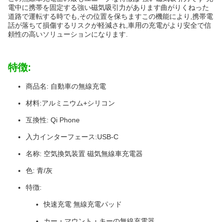
電中に携帯を固定する強い磁気吸引力があります曲がりくねった
道路で運転する時でも,その位置を保ちますこの機能により,携帯電
話が落ちて損傷するリスクが軽減され,車用の充電がより安全で信
頼性の高いソリューションになります.
特徴:
商品名: 自動車の無線充電
材料:アルミニウム+シリコン
互換性: Qi Phone
入力インターフェース:USB-C
名称: 空気換気装置 磁気無線車充電器
色: 青/灰
特徴:
快速充電 無線充電パッド
カー・マウント・キーの無線充電器