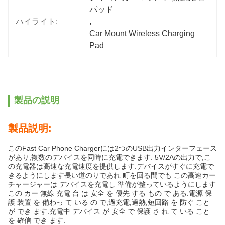
パッド
ハイライト:
, 
Car Mount Wireless Charging 
Pad
製品の説明
製品説明:
このFast Car Phone Chargerには2つのUSB出力インターフェース
があり,複数のデバイスを同時に充電できます. 5V/2Aの出力で,こ
の充電器は高速な充電速度を提供します.デバイスがすぐに充電で
きるようにします長い道のりであれ 町を回る間でも この高速カー
チャージャーは デバイスを充電し 準備が整っているようにします
この カー 無線 充電 台 は 安全 を 優先 する もの で ある.電源 保
護 装置 を 備わっ て いる の で,過充電,過熱,短回路 を 防ぐ こと
が でき ます.充電中 デバイス が 安全 で 保護 さ れ て いる こと
を 確信 でき ます.