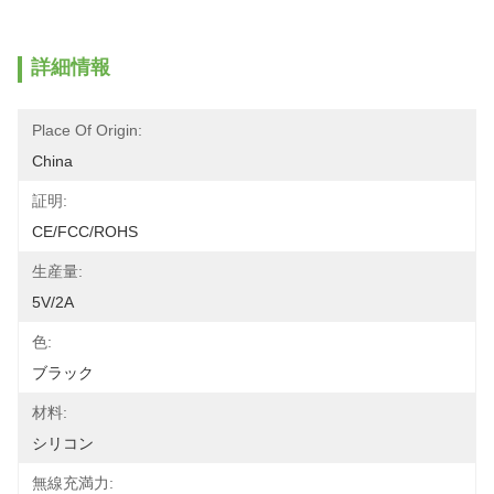
詳細情報
Place Of Origin:
China
証明:
CE/FCC/ROHS
生産量:
5V/2A
色:
ブラック
材料:
シリコン
無線充満力: