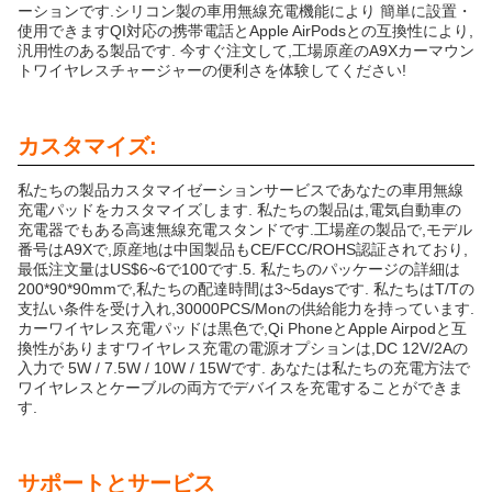
ーションです.シリコン製の車用無線充電機能により 簡単に設置・
使用できますQI対応の携帯電話とApple AirPodsとの互換性により,
汎用性のある製品です. 今すぐ注文して,工場原産のA9Xカーマウン
トワイヤレスチャージャーの便利さを体験してください!
カスタマイズ:
私たちの製品カスタマイゼーションサービスであなたの車用無線
充電パッドをカスタマイズします. 私たちの製品は,電気自動車の
充電器でもある高速無線充電スタンドです.工場産の製品で,モデル
番号はA9Xで,原産地は中国製品もCE/FCC/ROHS認証されており,
最低注文量はUS$6~6で100です.5. 私たちのパッケージの詳細は
200*90*90mmで,私たちの配達時間は3~5daysです. 私たちはT/Tの
支払い条件を受け入れ,30000PCS/Monの供給能力を持っています.
カーワイヤレス充電パッドは黒色で,Qi PhoneとApple Airpodと互
換性がありますワイヤレス充電の電源オプションは,DC 12V/2Aの
入力で 5W / 7.5W / 10W / 15Wです. あなたは私たちの充電方法で
ワイヤレスとケーブルの両方でデバイスを充電することができま
す.
サポートとサービス