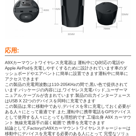
応用:
A9Xカーマウントワイヤレス充電器は 運転中にQi対応の電話や
Apple AirPodを充電しやすくするために設計されています車のダ
ッシュボードやエアベントに簡単に設置できます運転中に簡単に
アクセスできます
この製品の充電周波数は110-205KHzの間で,黒い色で提供されて
います.パッケージの内容には,ワイヤレス充電パッド,ユーザーマ
ニュアル,ケーブルが含まれています.製品の出力インターフェース
はUSB X 22つのデバイスを同時に充電できます
この製品は,常に移動中であり,デバイスを常に充電しておく必要が
ある人々にとって最適です.また,運転中に携帯電話をGPSデバイス
として使用する人々にとっても理想的です.工場出身 A9X カーマウ
ント 無線充電器手の届く範囲で 携帯を充電できます
結論として,FactoryのA9Xカーマウントワイヤレスチャージャーは
移動中にデバイスを充電する必要のある人にとって 完璧なソリュ