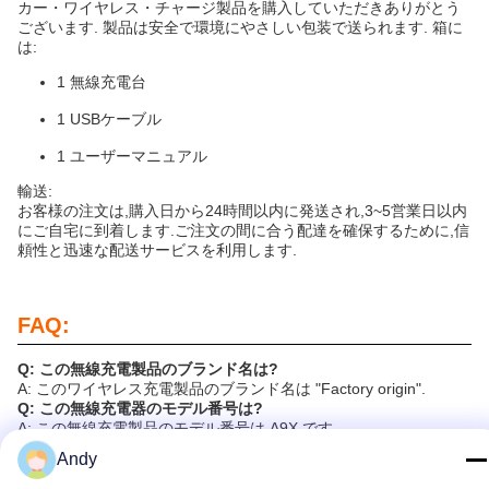
カー・ワイヤレス・チャージ製品を購入していただきありがとう
ございます. 製品は安全で環境にやさしい包装で送られます. 箱に
は:
1 無線充電台
1 USBケーブル
1 ユーザーマニュアル
輸送:
お客様の注文は,購入日から24時間以内に発送され,3~5営業日以内
にご自宅に到着します.ご注文の間に合う配達を確保するために,信
頼性と迅速な配送サービスを利用します.
FAQ:
Q: この無線充電製品のブランド名は?
A: このワイヤレス充電製品のブランド名は "Factory origin".
Q: この無線充電器のモデル番号は?
A: この無線充電製品のモデル番号は A9X です.
Q: この無線充電器はどこで作られていますか?
Andy
A: このワイヤレス充電器は中国製です
Q: このワイヤレス充電製品には どんな認証がありますか?