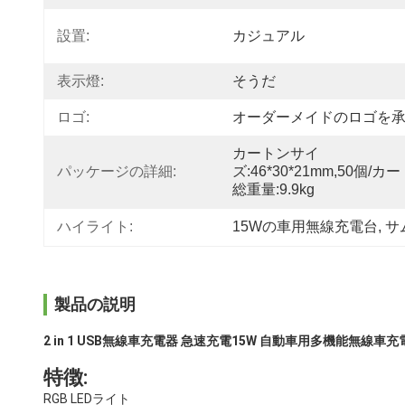
設置:
カジュアル
表示燈:
そうだ
ロゴ:
オーダーメイドのロゴを
カートンサイ
パッケージの詳細:
ズ:46*30*21mm,50個/カ
総重量:9.9kg
ハイライト:
15Wの車用無線充電台
, 
サ
製品の説明
2 in 1 USB無線車充電器 急速充電15W 自動車用多機能無線車充
特徴:
RGB LEDライト