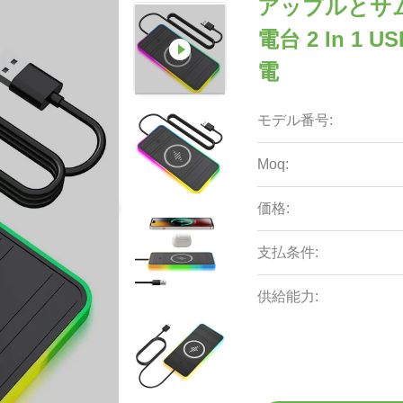
アップルとサ
電台 2 In 1
電
モデル番号:
Moq:
価格:
支払条件:
供給能力: