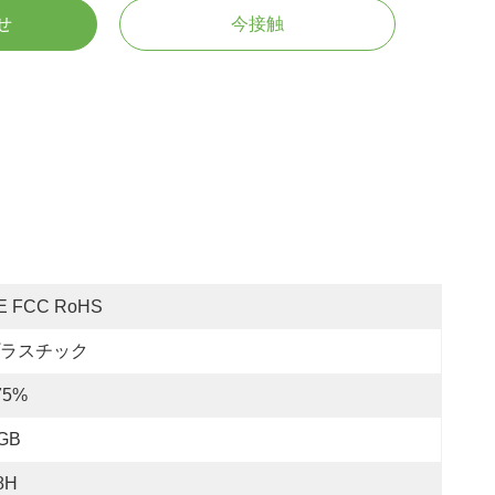
せ
今接触
E FCC RoHS
ラスチック
75%
GB
8H