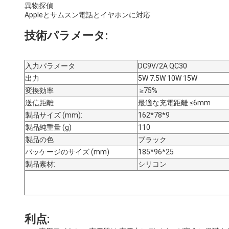
異物探偵
Appleとサムスン電話とイヤホンに対応
技術パラメータ:
入力パラメータ
DC9V/2A QC30
出力
5W 7.5W 10W 15W
変換効率
≥
75%
送信距離
最適な充電距離 ≤6mm
製品サイズ (mm):
162*78*9
製品純重量 (g)
110
製品の色
ブラック
パッケージのサイズ (mm)
185*96*25
製品素材:
シリコン
利点: