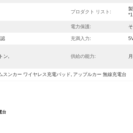
製
プロダクト リスト:
*1
電力保護:
そ
承認
充満入力:
5
ートン,
供給の能力:
月
ムスンカー ワイヤレス充電パッド
, 
アップルカー 無線充電台
電台