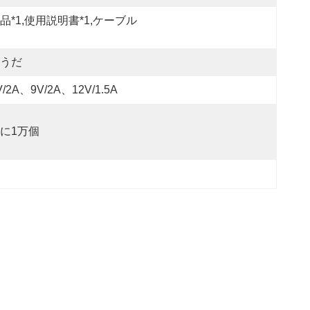
品*1,使用説明書*1,ケーブル
うだ
V/2A、9V/2A、12V/1.5A
に1万個