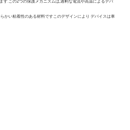
す.この2つの保護メカニズムは,過剰な電流や高温によるデバ
柔らかい粘着性のある材料ですこのデザインにより デバイスは車