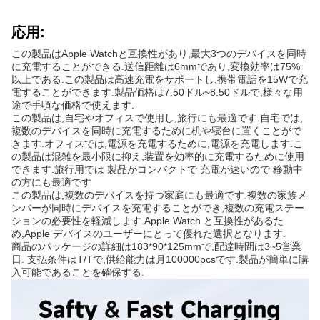
応用:
この製品はApple Watchと互換性があり,最大3つのデバイスを同時
に充電することができる.送信距離は6mmであり,変換効率は75%
以上である.この製品は高速充電をサポートし,携帯電話を15Wで充
電することができます.製品価格は7.50ドル~8.50ドルで,様々な用
途で手頃な価格で使えます.
この製品は,自宅やオフィスで使用し,旅行にも最適です.自宅では,
複数のデバイスを同時に充電するために机や寝台に置くことがで
きます.オフィスでは,電源を充電するために,電源を充電します.こ
の製品は混雑を最小限に抑え,装置を効率的に充電するために使用
できます.旅行用では 製品がコンパクトで 充電が速いので 移動中
の方にも最適です
この製品は,複数のデバイスを持つ家庭にも最適です.複数の家族メ
ンバーが同時にデバイスを充電することができ,複数の充電ステー
ションの必要性を軽減します.Apple Watch と互換性があるた
め,Apple デバイスのユーザーにとって優れた選択となります.
商品のパッケージの詳細は183*90*125mmで,配達時間は3~5営業
日. 支払条件はT/Tで,供給能力は月100000pcsです.製品が簡単に購
入可能であることを確保する.