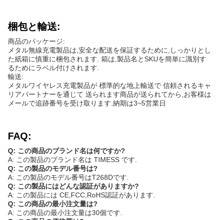
梱包と輸送:
商品のパッケージ:
メタル無線充電製品は,安全な配送を保証するために,しっかりとし
た紙箱に慎重に梱包されます. 箱は,製品名とSKUを簡単に識別す
るためにラベル付けされます.
輸送:
メタルワイヤレス充電製品が 標準的な地上輸送で 信頼されるキャ
リアパートナーを通じて 送られます商品が送られてから,お客様は
メールで追跡番号を受け取ります.納期は3~5営業日
FAQ:
Q: この商品のブランド名は何ですか?
A: この製品のブランド名は TIMESS です.
Q: この製品のモデル番号は?
A: この製品のモデル番号はT268Dです.
Q: この製品にはどんな認証がありますか?
A: この製品には CE,FCC,RoHS認証があります.
Q: この商品の最小注文量は?
A: この商品の最小注文量は30個です.