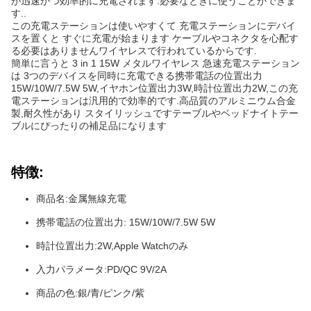
が迅速かつ効率的に充電されます.必要なときに使うことができま
す..
この充電ステーションは使いやすくて 充電ステーションにデバイ
スを置くと すぐに充電が始まります ケーブルやコネクタを心配す
る必要はありませんワイヤレスで行われているからです.
簡単に言うと 3 in 1 15W メタルワイヤレス 急速充電ステーション
は 3つのデバイスを同時に充電できる携帯電話の位置出力
15W/10W/7.5W 5W,イヤホン位置出力3W,時計位置出力2W,この充
電ステーションは汎用的で効率的です.高品質のアルミニウム合金
製,耐久性があり スタイリッシュですテーブルやベッドナイトテー
ブルにぴったりの補足品になります
特徴:
商品名:金属無線充電
携帯電話の位置出力: 15W/10W/7.5W 5W
時計位置出力:2W,Apple Watchのみ
入力パラメータ:PD/QC 9V/2A
商品の色:銀/青/ピンク/紫