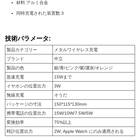
材料:アルミ合金
同時充電された装置数:3
技術パラメータ:
製品カテゴリー
メタルワイヤレス充電
ブランド
中立
製品の色
銀/青/ピンク/紫/濃灰/オレンジ
急速充電
15Wまで
イヤホンの位置出力
3W
無線充電
そうだ
パッケージの寸法
150*115*130mm
携帯電話の位置出力
15W/10W/7.5W/5W
変換効率
75%以上
時計位置出力
2W; Apple Watch にのみ適用される