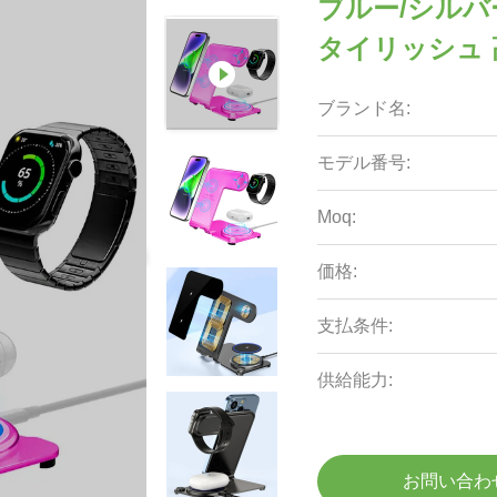
ブルー/シルバー
タイリッシュ 高
ブランド名:
モデル番号:
Moq:
価格:
支払条件:
供給能力:
お問い合わ