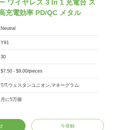
 ワイヤレス 3 In 1 充電台 ス
充電効率 PD/QC メタル
Neutral
Y91
30
$7.50 - $9.00/pieces
T/T,ウェスタンユニオン,マネーグラム
月に5万個
せ
今接触