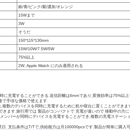
銀/青/ピンク/紫/濃灰/オレンジ
15Wまで
3W
そうだ
150*115*130mm
15W/10W/7.5W/5W
75%以上
2W; Apple Watch にのみ適用される
スを同時に充電することができる.送信距離は6mmであり,変換効率は75%
用途で手頃な価格で使えます.
は,複数のデバイスを同時に充電するために机や寝台に置くことができます
きます.旅行用では 製品がコンパクトで 充電が速いので 移動中の方
ンバーが同時にデバイスを充電することができ,複数の充電ステーションの必
営業日. 支払条件はT/Tで,供給能力は月100000pcsです.製品が簡単に購