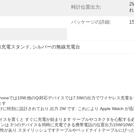
2
時計位置出力:
れ
パッケージの詳細:
1
 無線充電スタンド
, 
シルバーの無線充電台
honeでは10W,他のQi対応デバイスでは7.5Wの出力でワイヤレス充
ます
向けに特別に設計されており,出力 2W です. これにより Apple Wat
イスを置くと すぐに充電が始まります ケーブルやコネクタを心配する
ションは 3つのデバイスを同時に充電できる携帯電話の位置出力15W/10W/
久性があり スタイリッシュですテーブルやベッドナイトテーブルにぴっ