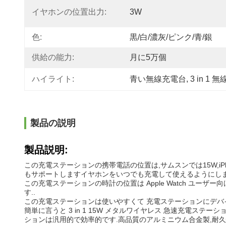
イヤホンの位置出力:
3W
色:
黒/白/濃灰/ピンク/青/銀
供給の能力:
月に5万個
ハイライト:
青い無線充電台
, 
3 in 1
製品の説明
製品説明:
この充電ステーションの携帯電話の位置は,サムスンでは15W,iP
もサポートしますイヤホンをいつでも充電して使えるようにし
この充電ステーションの時計の位置は Apple Watch ユーザー
す..
この充電ステーションは使いやすくて 充電ステーションにデバ
簡単に言うと 3 in 1 15W メタルワイヤレス 急速充電ステー
ションは汎用的で効率的です.高品質のアルミニウム合金製,耐