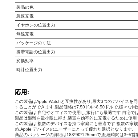
製品の色
急速充電
イヤホンの位置出力
無線充電
パッケージの寸法
携帯電話の位置出力
変換効率
時計位置出力
応用:
この製品はApple Watchと互換性があり,最大3つのデバイ
することができます.製品価格は7.50ドル~8.50ドルで,様々な
この製品は,自宅やオフィスで使用し,旅行にも最適です.自宅で
製品は混雑を最小限に抑え,装置を効率的に充電するために使用で
この製品は,複数のデバイスを持つ家庭にも最適です.複数の家族メ
め,Apple デバイスのユーザーにとって優れた選択となります.
商品のパッケージの詳細は183*90*125mmで,配達時間は3~5