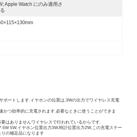
W; Apple Watch にのみ適用さ
る
50×115×130mm
電をサポートします.イヤホンの位置は,3Wの出力でワイヤレス充電
ch が迅速かつ効率的に充電されます.必要なときに使うことができま
必要はありませんワイヤレスで行われているからです.
7.5W 5W,イヤホン位置出力3W,時計位置出力2W,この充電ステー
たりの補足品になります