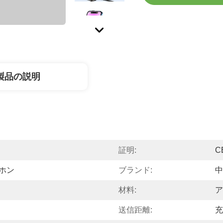
製品の説明
証明:
C
ヤホン
ブランド:
中
材料:
ア
送信距離:
充