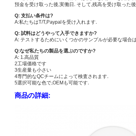
預金を受け取った後,実働日. そして,残高を受け取った後
Q: 支払い条件は?
A:私たちはT/T,Paypalを受け入れます.
Q: 試料はどうやって入手できますか?
A: テストするためにいくつかのサンプルが必要な場合は
Q:なぜ私たちの製品を選ぶのですか?
A: 1.高品質
2工場価格です
3生産量も小さい
4専門的なQCチームによって検査されます.
5選択可能な色で,OEMも可能です.
商品の詳細: