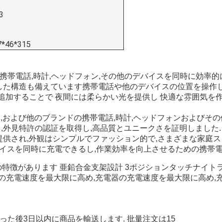
3
*46*315
り,携帯電話,時計,ヘッドフォン,その他のデバイスを同時に効率
した構造も備えています携帯電話や他のデバイスの位置を操作し
追加することで 夜間には柔らかい光を提供し 快適な雰囲気を作
 世代 SE,および他のブランドの携帯電話,時計,ヘッドフォンおよび
得し,外見特許の認証を取得し,高品質とユニークさを証明しました.
提供され,外観はシンプルでファッション的で,さまざまな家庭ス
バイスを同時に充電できるし,作業効率を向上させるための携帯
特徴があります 亜鉛合金支架設計 3ポジションタッチナイト
器の充電速度を最大限に高め,充電器の充電速度を最大限に高め,
取った後3日以内に商品を輸送します. 批量注文は15