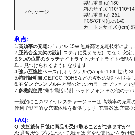
製品重量 (g):180
箱のサイズ:110*110*14
パッケージ
製品重量 (g): 262
PCS/CTN ((pcs):40
カートンサイズ ((cm):57
利点:
1.
高効率の充電:
デュアル 15W 無線高速充電技術によ
2.
亜鉛合金支架の設計:
ステキに見えるだけでなく 安定
3.
3つの位置のタッチナイトライト:
ナイトライト機能を
単に見つけられるようになります
4.
強い互換性
ベースは,オリジナルのApple 1-8th
5.
特許証明書:
CE,FCC,ROHSなどの複数の認証を取
6.
モダンでシンプル
白と黒の2つのカラーオプションで
7.
多機能使用:
携帯電話,時計,ヘッドフォン,その他のデ
一般的にこのワイヤレスチャージャーは 高効率の充電の
便利で効率的な充電体験を提供します. 充電器は,充電
FAQ:
Q: 支払後何日後に商品を受け取ることができますか?
A: 通常,サンプルについて,我々は,完全な支払いを受け