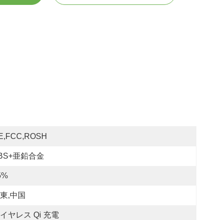
E,FCC,ROSH
BS+亜鉛合金
5%
東,中国
イヤレス Qi 充電