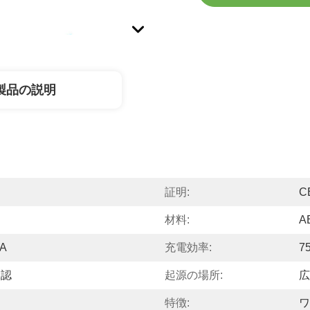
製品の説明
証明:
C
材料:
A
5A
充電効率:
7
承認
起源の場所:
広
特徴:
ワ