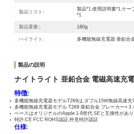
製品*1,使用説明書*1,ケー
製品リスト:
*1
製品重量::
180g
ハイライト:
多機能無線充電器 亜鉛合
製品の説明
ナイトライト 亜鉛合金 電磁高速充電
特徴:
多機能無線充電器モデルT269は,ダブル15W無線高速充
多機能無線充電器モデル T269 亜鉛合金 ブレーカー+ 
ベースはオリジナルのApple 1-8世代 SEと互換性があ
特許:CE FCC ROHS認証,外見特許認証
仕様: