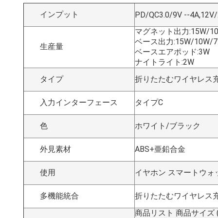
インプット
PD/QC3.0/9V --4A,12V/
マグネット出力:15W/10W
ベース出力:15W/10W/7
生産量
ベースエアポッド:3W
ナイトライト:2W
タイプ
折りたたむワイヤレス
入力インターフェース
タイプC
色
ホワイト/ブラック
外見素材
ABS+亜鉛合金
使用
イヤホン スマートウォ
多機能統合
折りたたむワイヤレス
商品リスト 商品サイズ ((mm