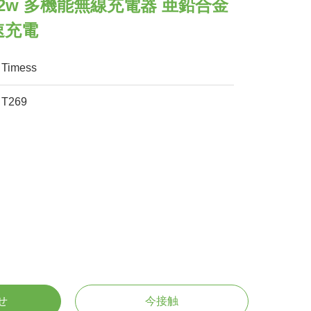
2w 多機能無線充電器 亜鉛合金
速充電
Timess
T269
せ
今接触