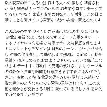
然の花束の告白あるいは 愛する人への 優しく 準備され
た 贈り物恋愛カップルのための 独占的なロマンチックで
あるだけでなく 家族と友情の触媒として機能し この日に
話すことを避けている言葉を 温かい友情に変えるのです
この恋愛の中で ワイヤレス充電は 現代の生活における
"恋愛加速器"のようなものですスピード充電をサポート
するワイヤレス充電器で 電話が常に充電状態を保ちます
ミニマリストなデザインは 日常のシーンに ぴったり融合
し 沈黙の守護者として機能します朝,枕元に充電した携帯
電話を 抱きしめると,おはようございますという儀式にな
ります.デート中に移動中の充電の便利さにより ケーブル
の絡みから貴重な瞬間を解放できます半夜に おやすみな
さいと 交換した後 充電器の柔らかい指示灯は 永続的な
愛の輝きのようなものです520の意味はおそらく この技
術と暖かさが交わさる 細部に隠れているでしょう 情熱的
で時代を超えた愛です